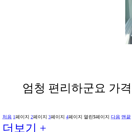
엄청 편리하군요 가격
처음
1
페이지
2
페이지
3
페이지
4
페이지
열린
5
페이지
다음
맨끝
더보기 +