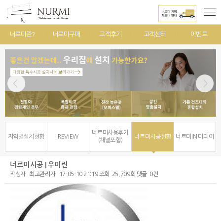
너르미란?
너르미구매
고객후기
고객센터
이벤트
너르미사용후기
지역별설치현황
REVIEW
너르미시공현황
너르미IN 미디어
(채널포함)
너르미시공 | 우미린
작성자
최고관리자
17-05-10 21:19
조회
25,709회
댓글
0건
본문